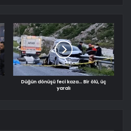
Düğün dönüşü feci kaza... Bir ölü, üç
yaralı