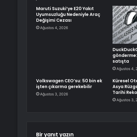
Maruti Suzuki’ye E20 Yakıt
Uyumsuzluğu Nedeniyle Araç
Değişimi Cezası
Ağustos 4, 2026
DuckDuckG
gönderme: 
satışta
Ağustos 4, 
Volkswagen CEO’su: 50 bin ek
Küresel Ot
işten çıkarma gerekebilir
Asya Rüzga
Tarihi Reko
Ağustos 3, 2026
Ağustos 3, 
Bir yanıt yazın