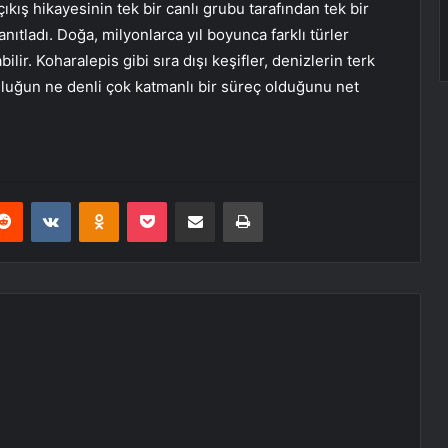
ıkış hikayesinin tek bir canlı grubu tarafından tek bir
nıtladı. Doğa, milyonlarca yıl boyunca farklı türler
ir. Koharalepis gibi sıra dışı keşifler, denizlerin terk
lculuğun ne denli çok katmanlı bir süreç olduğunu net
erest
Reddit
VKontakte
Odnoklassniki
Pocket
E-Posta ile paylaş
Yazdır