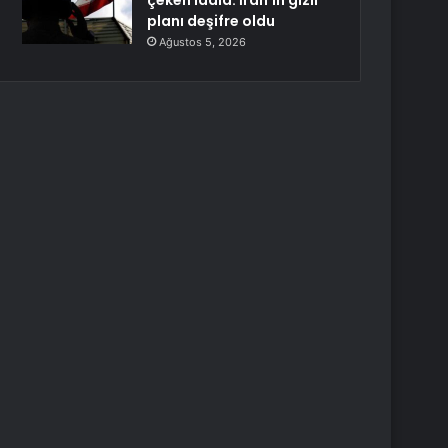
çeken iddia: İran’ın gizli
planı deşifre oldu
Ağustos 5, 2026