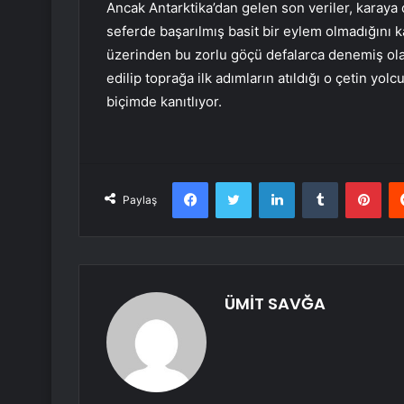
Ancak Antarktika’dan gelen son veriler, karaya ç
seferde başarılmış basit bir eylem olmadığını ka
üzerinden bu zorlu göçü defalarca denemiş olabil
edilip toprağa ilk adımların atıldığı o çetin yo
biçimde kanıtlıyor.
Facebook
Twitter
LinkedIn
Tumblr
Pint
Paylaş
ÜMİT SAVĞA