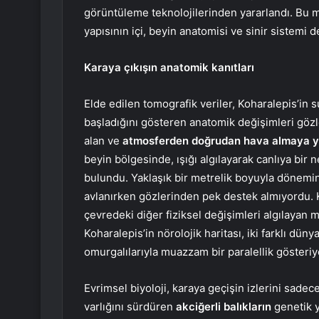
görüntüleme teknolojilerinden yararlandı. Bu 
yapısının içi, beyin anatomisi ve sinir sistemi de
Karaya çıkışın anatomik kanıtları
Elde edilen tomografik veriler, Koharalepis’i
başladığını gösteren anatomik değişimleri gözl
alan ve
atmosferden doğrudan hava almaya ya
beyin bölgesinde, ışığı algılayarak canlıya bir n
bulundu. Yaklaşık bir metrelik boyuyla dönemini
avlanırken gözlerinden pek destek almıyordu.
çevredeki diğer fiziksel değişimleri algılayan
Koharalepis’in nörolojik haritası, iki farklı d
omurgalılarıyla muazzam bir paralellik gösteriy
Evrimsel biyoloji, karaya geçişin izlerini sade
varlığını sürdüren
akciğerli balıkların
genetik y