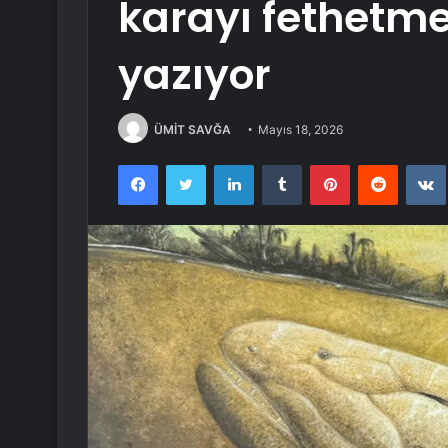
karayı fethetme
yazıyor
ÜMİT SAVĞA
Mayıs 18, 2026
Facebook
Twitter
LinkedIn
Tumblr
Pinterest
Reddit