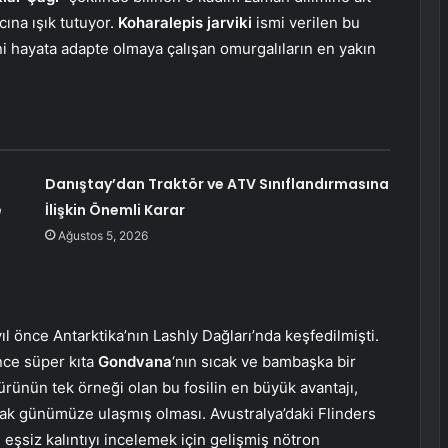
acına ışık tutuyor.
Koharalepis jarviki
ismi verilen bu
eni hayata adapte olmaya çalışan omurgalıların en yakın
ı
Danıştay’dan Traktör ve ATV Sınıflandırmasına
e
İlişkin Önemli Karar
Ağustos 5, 2026
yıl önce Antarktika’nın Lashly Dağları’nda keşfedilmişti.
önce süper kıta
Gondvana
‘nın sıcak ve bambaşka bir
ünün tek örneği olan bu fosilin en büyük avantajı,
ak günümüze ulaşmış olması. Avustralya’daki Flinders
 eşsiz kalıntıyı incelemek için gelişmiş nötron