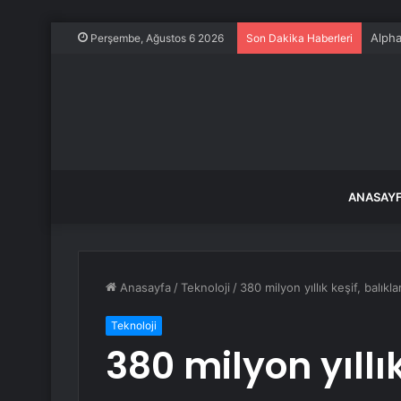
Alpha
Perşembe, Ağustos 6 2026
Son Dakika Haberleri
ANASAY
Anasayfa
/
Teknoloji
/
380 milyon yıllık keşif, balık
Teknoloji
380 milyon yıllık