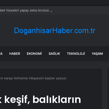
bet hisseleri yapay zeka öncüsü Jeff Dean’in ayrılmasıyla %5 düştü
FA
HABER
EKONOMI
SAĞLIK
TEKNOLOJI
YAŞAM
ların karayı fethetme hikayesini baştan yazıyor
 keşif, balıkların