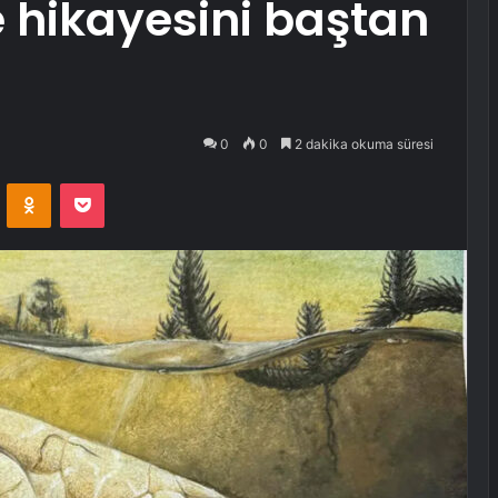
 hikayesini baştan
0
0
2 dakika okuma süresi
VKontakte
Odnoklassniki
Pocket