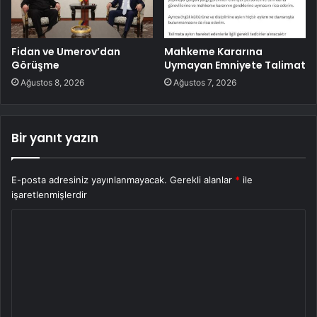
Fidan ve Umerov’dan
Mahkeme Kararına
Görüşme
Uymayan Emniyete Talimat
Ağustos 8, 2026
Ağustos 7, 2026
Bir yanıt yazın
E-posta adresiniz yayınlanmayacak.
Gerekli alanlar
*
ile
işaretlenmişlerdir
Y
o
r
u
m