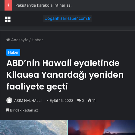
Pakistan’da karakola intihar saldırısı; 7 ölü, 15 yaralı
Menü
Anasayfa
/
Haber
Haber
ABD’nin Hawaii eyaletinde
Kilauea Yanardağı yeniden
faaliyete geçti
ASIM HALHALLI
Eylül 15, 2023
0
11
Bir dakikadan az