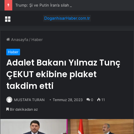
Trump: Şi ve Putin İran’a silah satmayacaklarını söyledi
Menü
Anasayfa
/
Haber
Haber
Adalet Bakanı Yılmaz Tunç
ÇEKUT ekibine plaket
takdim etti
MUSTAFA TURAN
Temmuz 28, 2023
0
11
Bir dakikadan az