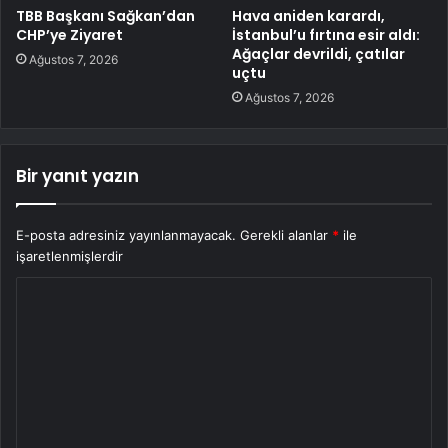
TBB Başkanı Sağkan’dan
Hava aniden karardı,
CHP’ye Ziyaret
İstanbul’u fırtına esir aldı:
Ağaçlar devrildi, çatılar
Ağustos 7, 2026
uçtu
Ağustos 7, 2026
Bir yanıt yazın
E-posta adresiniz yayınlanmayacak.
Gerekli alanlar
*
ile
işaretlenmişlerdir
Y
o
r
u
m
*