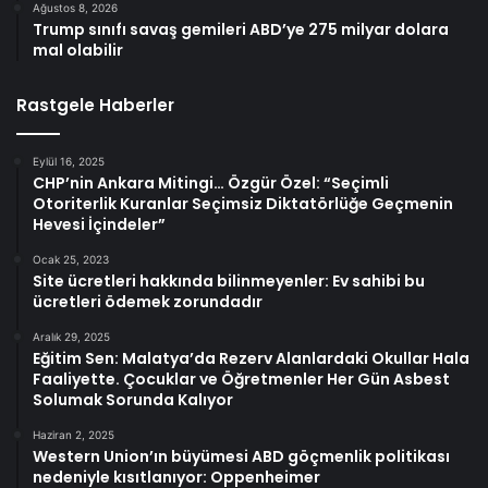
Ağustos 8, 2026
Trump sınıfı savaş gemileri ABD’ye 275 milyar dolara
mal olabilir
Rastgele Haberler
Eylül 16, 2025
CHP’nin Ankara Mitingi… Özgür Özel: “Seçimli
Otoriterlik Kuranlar Seçimsiz Diktatörlüğe Geçmenin
Hevesi İçindeler”
Ocak 25, 2023
Site ücretleri hakkında bilinmeyenler: Ev sahibi bu
ücretleri ödemek zorundadır
Aralık 29, 2025
Eğitim Sen: Malatya’da Rezerv Alanlardaki Okullar Hala
Faaliyette. Çocuklar ve Öğretmenler Her Gün Asbest
Solumak Sorunda Kalıyor
Haziran 2, 2025
Western Union’ın büyümesi ABD göçmenlik politikası
nedeniyle kısıtlanıyor: Oppenheimer