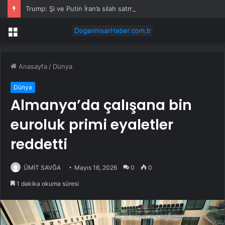
Trump: Şi ve Putin İran’a silah satmayacaklarını söyledi
Menü
Anasayfa
/
Dünya
Dünya
Almanya’da çalışana bin
euroluk primi eyaletler
reddetti
ÜMİT SAVĞA
Mayıs 16, 2026
0
0
1 dakika okuma süresi