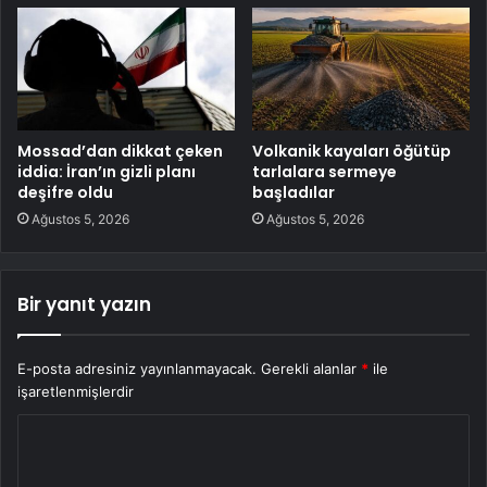
Mossad’dan dikkat çeken
Volkanik kayaları öğütüp
iddia: İran’ın gizli planı
tarlalara sermeye
deşifre oldu
başladılar
Ağustos 5, 2026
Ağustos 5, 2026
Bir yanıt yazın
E-posta adresiniz yayınlanmayacak.
Gerekli alanlar
*
ile
işaretlenmişlerdir
Y
o