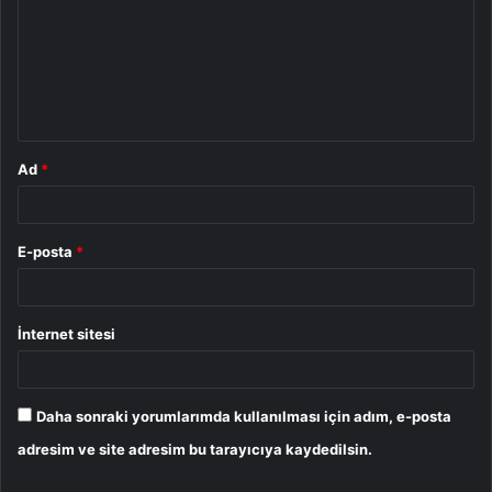
r
u
m
*
Ad
*
E-posta
*
İnternet sitesi
Daha sonraki yorumlarımda kullanılması için adım, e-posta
adresim ve site adresim bu tarayıcıya kaydedilsin.