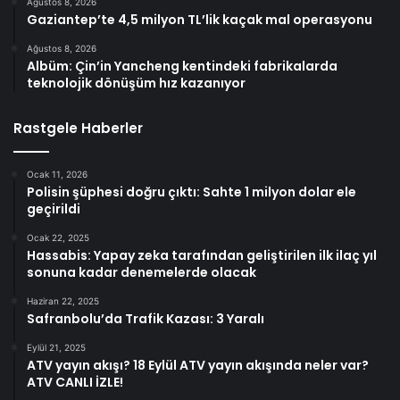
Ağustos 8, 2026
Gaziantep’te 4,5 milyon TL’lik kaçak mal operasyonu
Ağustos 8, 2026
Albüm: Çin’in Yancheng kentindeki fabrikalarda
teknolojik dönüşüm hız kazanıyor
Rastgele Haberler
Ocak 11, 2026
Polisin şüphesi doğru çıktı: Sahte 1 milyon dolar ele
geçirildi
Ocak 22, 2025
Hassabis: Yapay zeka tarafından geliştirilen ilk ilaç yıl
sonuna kadar denemelerde olacak
Haziran 22, 2025
Safranbolu’da Trafik Kazası: 3 Yaralı
Eylül 21, 2025
ATV yayın akışı? 18 Eylül ATV yayın akışında neler var?
ATV CANLI İZLE!