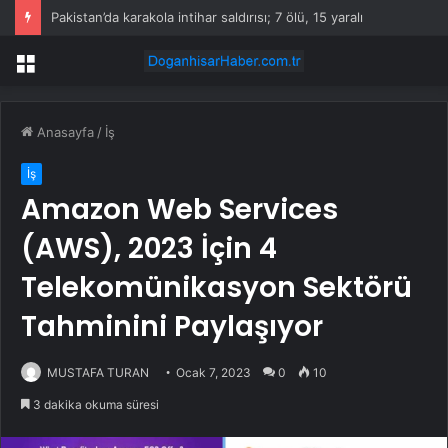
Pakistan’da karakola intihar saldırısı; 7 ölü, 15 yaralı
Menü
Anasayfa
/
İş
İş
Amazon Web Services
(AWS), 2023 İçin 4
Telekomünikasyon Sektörü
Tahminini Paylaşıyor
MUSTAFA TURAN
Ocak 7, 2023
0
10
3 dakika okuma süresi