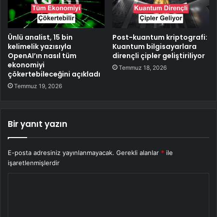
Ünlü analist, 15 bin
Post-kuantum kriptografi:
kelimelik yazısıyla
Kuantum bilgisayarlara
OpenAI’ın nasıl tüm
dirençli çipler geliştiriliyor
ekonomiyi
Temmuz 18, 2026
çökertebileceğini açıkladı
Temmuz 19, 2026
Bir yanıt yazın
E-posta adresiniz yayınlanmayacak.
Gerekli alanlar
*
ile
işaretlenmişlerdir
Y
o
r