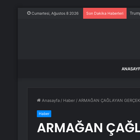
Trump
Cumartesi, Ağustos 8 2026
Son Dakika Haberleri
ANASAY
Anasayfa
/
Haber
/
ARMAĞAN ÇAĞLAYAN GERÇEKT
Haber
ARMAĞAN ÇAĞL