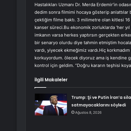
Hastalıkları Uzmanı Dr. Merda Erdemir’in odası
dedim sonra filmimi hocaya gösterip anlattıla
çektiğim filme baktı. 3 milimetre olan kitlesi 1
kanser süreci.Bu ekonomik zorluklarda ‘her yıl 
imkanın varsa herkes yaptırsın gerçekten erken
bir senaryo olurdu diye tahmin etmiştim hocala
vardı, yiyecek ekmeğimiz vardı.Hiç korkmadı
korkuyordum. ölecek diyoruz ama iş kendine gel
kontrol için geldim. “Doğru kararın teşhisi ko
İlgili Makaleler
Trump: Şi ve Putin İran’a sil
satmayacaklarını söyledi
Ağustos 8, 2026