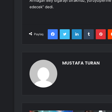
Armağan Bey sigarayı bırakmaz, yürüyüşlerine
edecek” dedi.
Facebook
Twitter
LinkedIn
Tumblr
Pint
Paylaş
MUSTAFA TURAN