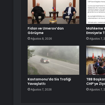
Fidan ve Umerov’dan
Mahkeme K
Görüşme
Emniyete T
Ağustos 8, 2026
Ağustos 7, 
Kastamonu’da Sis Trafiği
TBB Başka
Yavaşlattı
CHP’ye Ziy
Ağustos 7, 2026
Ağustos 7, 