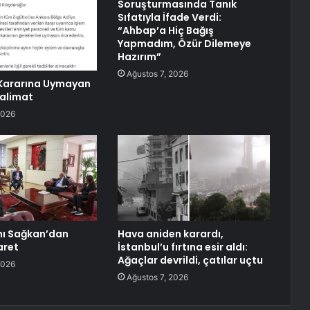
Soruşturmasında Tanık
Sıfatıyla İfade Verdi:
“Ahbap’a Hiç Bağış
Yapmadım, Özür Dilemeye
Hazırım”
Ağustos 7, 2026
ararına Uymayan
alimat
2026
nı Sağkan’dan
Hava aniden karardı,
aret
İstanbul’u fırtına esir aldı:
Ağaçlar devrildi, çatılar uçtu
2026
Ağustos 7, 2026