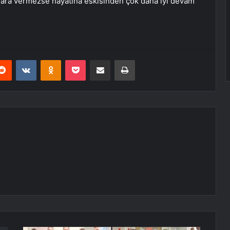
 ara vermezse hayatına eskisinden çok daha iyi devam
erest
Reddit
VKontakte
Odnoklassniki
Pocket
E-Posta ile paylaş
Yazdır