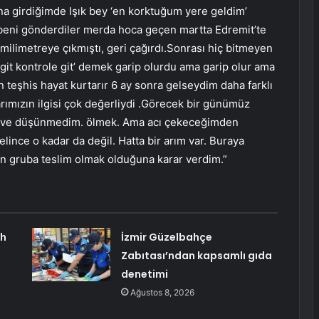
na girdiğimde Işık bey ‘en korktuğum yere geldim’
r beni gönderdiler merda hoca geçen martta Edremit’te
6 milimetreye çıkmıştı, geri çağırdı.Sonrası hiç bitmeyen
git kontrole git’ demek garip olurdu ama garip olur ama
 teşhis hayat kurtarır 6 ay sonra gelseydim daha farklı
rımızın ilgisi çok değerliydi .Görecek bir günümüz
m ve düşünmedim. ölmek. Ama acı çekeceğimden
ince o kadar da değil. Hatta bir arım var. Buraya
yan gruba teslim olmak olduğuna karar verdim.”
ah
İzmir Güzelbahçe
Zabıtası’ndan kapsamlı gıda
denetimi
Ağustos 8, 2026