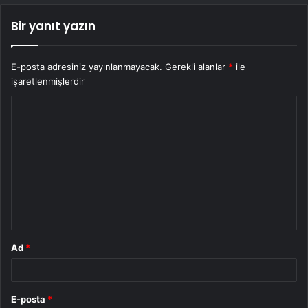
Bir yanıt yazın
E-posta adresiniz yayınlanmayacak.
Gerekli alanlar
*
ile
işaretlenmişlerdir
Y
o
r
u
m
*
Ad
*
E-posta
*