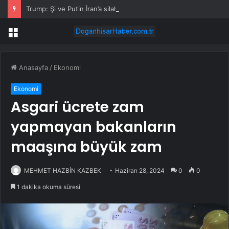
Trump: Şi ve Putin İran’a silah satmayacaklarını söyledi
Menü
Anasayfa
/
Ekonomi
Ekonomi
Asgari ücrete zam
yapmayan bakanların
maaşına büyük zam
MEHMET HAZBİN KAZBEK
Haziran 28, 2024
0
0
1 dakika okuma süresi