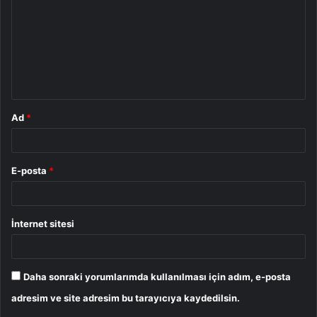
r
u
m
*
Ad
*
E-posta
*
İnternet sitesi
Daha sonraki yorumlarımda kullanılması için adım, e-posta
adresim ve site adresim bu tarayıcıya kaydedilsin.