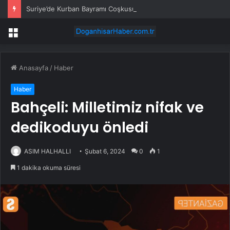
Suriye’de Kurban Bayramı Coşkusu
Menü
Anasayfa
/
Haber
Haber
Bahçeli: Milletimiz nifak ve
dedikoduyu önledi
ASIM HALHALLI
Şubat 6, 2024
0
1
1 dakika okuma süresi