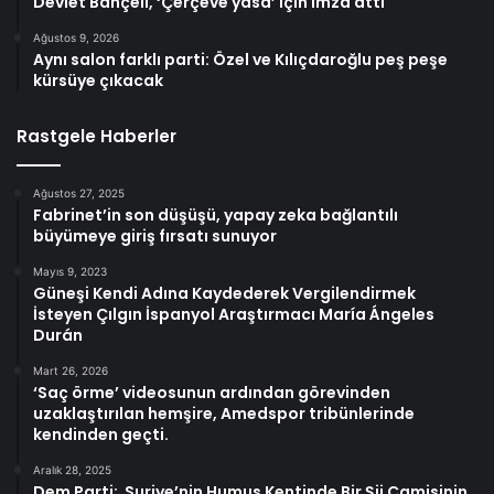
Devlet Bahçeli, ‘Çerçeve yasa’ için imza attı
Ağustos 9, 2026
Aynı salon farklı parti: Özel ve Kılıçdaroğlu peş peşe
kürsüye çıkacak
Rastgele Haberler
Ağustos 27, 2025
Fabrinet’in son düşüşü, yapay zeka bağlantılı
büyümeye giriş fırsatı sunuyor
Mayıs 9, 2023
Güneşi Kendi Adına Kaydederek Vergilendirmek
İsteyen Çılgın İspanyol Araştırmacı María Ángeles
Durán
Mart 26, 2026
‘Saç örme’ videosunun ardından görevinden
uzaklaştırılan hemşire, Amedspor tribünlerinde
kendinden geçti.
Aralık 28, 2025
Dem Parti: Suriye’nin Humus Kentinde Bir Şii Camisinin