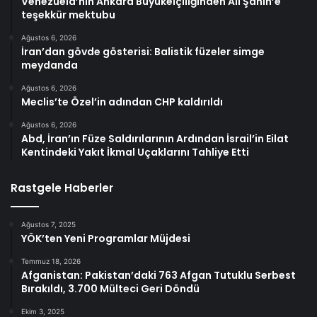
Venezuela’nın Ankara Büyükelçiliğinden Ali Şahin’e
teşekkür mektubu
Ağustos 6, 2026
İran’dan gövde gösterisi: Balistik füzeler simge
meydanda
Ağustos 6, 2026
Meclis’te Özel’in adından CHP kaldırıldı
Ağustos 6, 2026
Abd, İran’ın Füze Saldırılarının Ardından İsrail’in Eilat
Kentindeki Yakıt İkmal Uçaklarını Tahliye Etti
Rastgele Haberler
Ağustos 7, 2025
YÖK’ten Yeni Programlar Müjdesi
Temmuz 18, 2026
Afganistan: Pakistan’daki 763 Afgan Tutuklu Serbest
Bırakıldı, 3.700 Mülteci Geri Döndü
Ekim 3, 2025