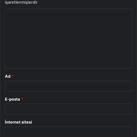
işaretlenmişlerdir
Y
o
r
u
m
*
Ad
*
E-posta
*
İnternet sitesi