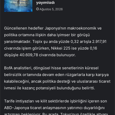
yayımladı
Ağustos 5, 2026
Güncellenen hedefler Japonya’nın makroekonomik ve
politika ortamına ilişkin daha iyimser bir görüşü
yansıtmaktadır. Topix şu anda yüzde 0,32 artışla 2.917,91
civarında işlem görürken, Nikkei 225 ise yüzde 0,16
düşüşle 40.609,78 civarında bulunuyor.
BofA analistleri, döngüsel hisse senetlerinin küresel
belirsizlik ortamında devam eden rüzgarlarla karşı karşıya
kalabileceğini, ancak politika desteği ve uluslararası ticaret
ivmesi ile kazanç potansiyeli bulunduğunu belirtti.
Tarife imtiyazları ve kilit sektörlerde işbirliğini içeren son
ABD-Japonya ticaret anlaşmasının yatırımcı duyarlılığını
artırması bekleniyor. Bu arada, Tokyo’nun özellikle altyapı