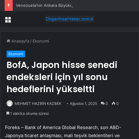
Venezuela’nın Ankara Büyükelçiliğinden Ali Şahin’e teşekkür mektubu
Menü
Anasayfa
/
Ekonomi
Ekonomi
BofA, Japon hisse senedi
endeksleri için yıl sonu
hedeflerini yükseltti
MEHMET HAZBİN KAZBEK
Ağustos 1, 2025
0
0
1 dakika okuma süresi
Foreks – Bank of America Global Research, son ABD-
Japonya ticaret anlaşması, mali teşvik beklentileri ve