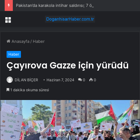
Pakistan’da karakola intihar saldırısı; 7 ölü, 15 yaralı
Menü
Anasayfa
/
Haber
Haber
Çayırova Gazze için yürüdü
DİLAN BİÇER
Haziran 7, 2024
0
0
1 dakika okuma süresi