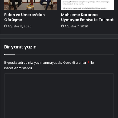
Fidan ve Umerov’dan
Mahkeme Kararına
Görüşme
Uymayan Emniyete Talimat
Ağustos 8, 2026
Ağustos 7, 2026
Bir yanıt yazın
E-posta adresiniz yayınlanmayacak.
Gerekli alanlar
*
ile
işaretlenmişlerdir
Y
o
r
u
m
*