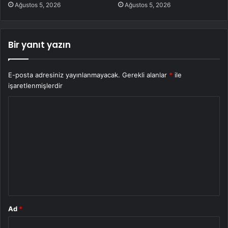
Ağustos 5, 2026
Ağustos 5, 2026
Bir yanıt yazın
E-posta adresiniz yayınlanmayacak.
Gerekli alanlar
*
ile
işaretlenmişlerdir
Y
o
r
u
m
*
Ad
*