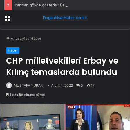
İran’dan gövde gösterisi: Balistik füzeler simge meydanda
Menü
Anasayfa
/
Haber
Haber
CHP milletvekilleri Erbay ve
Kılınç temaslarda bulundu
MUSTAFA TURAN
Aralık 1, 2022
0
17
1 dakika okuma süresi