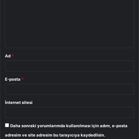
o
r
u
m
*
Ad
*
E-posta
*
İnternet sitesi
Daha sonraki yorumlarımda kullanılması için adım, e-posta
adresim ve site adresim bu tarayıcıya kaydedilsin.