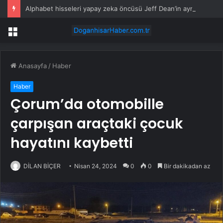
Alphabet hisseleri yapay zeka öncüsü Jeff Dean’in ayrılmasıyla %5 düştü
Menü
Anasayfa
/
Haber
Haber
Çorum’da otomobille
çarpışan araçtaki çocuk
hayatını kaybetti
DİLAN BİÇER
Nisan 24, 2024
0
0
Bir dakikadan az