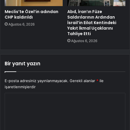
Meclis’te Özel’in adından
Abd, İran’ın Füze
CHP kaldırıldı
Saldırılarının Ardından
İsrail’in Eilat Kentindeki
Ağustos 6, 2026
Yakıt İkmal Uçaklarını
Tahliye Etti
Ağustos 6, 2026
Bir yanıt yazın
E-posta adresiniz yayınlanmayacak.
Gerekli alanlar
*
ile
işaretlenmişlerdir
Y
o
r
u