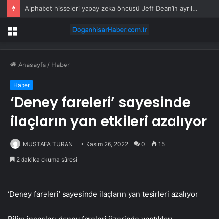
Alphabet hisseleri yapay zeka öncüsü Jeff Dean’in ayrılmasıyla %5 düştü
Menü
Anasayfa
/
Haber
Haber
‘Deney fareleri’ sayesinde
ilaçların yan etkileri azalıyor
MUSTAFA TURAN
Kasım 26, 2022
0
15
2 dakika okuma süresi
‘Deney fareleri’ sayesinde ilaçların yan tesirleri azalıyor
Bilim insanları deney fareleri üzerinde yaptıkları