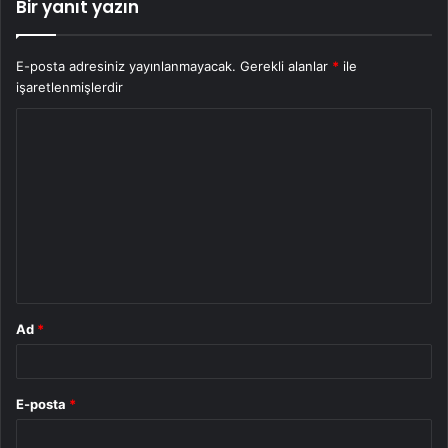
Bir yanıt yazın
E-posta adresiniz yayınlanmayacak.
Gerekli alanlar
*
ile
işaretlenmişlerdir
Y
o
r
u
m
*
Ad
*
E-posta
*