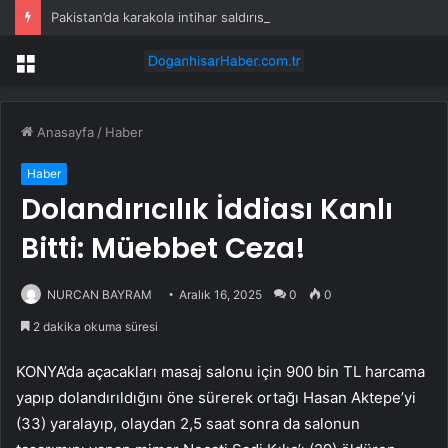
Pakistan’da karakola intihar saldırısı; 7 ölü, 15 yaralı
Menü
Anasayfa
/
Haber
Haber
Dolandırıcılık İddiası Kanlı
Bitti: Müebbet Ceza!
NURCAN BAYRAM
Aralık 16, 2025
0
0
2 dakika okuma süresi
KONYA’da açacakları masaj salonu için 900 bin TL harcama
yapıp dolandırıldığını öne sürerek ortağı Hasan Aktepe’yi
(33) yaralayıp, olaydan 2,5 saat sonra da salonun