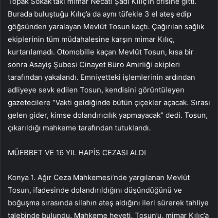
Topak Sokak’taki mimar Necati Şadi Kılıç’ın ofisine gitti.
Burada buluştuğu Kılıç’a da aynı tüfekle 3 el ateş edip
göğsünden yaralayan Mevlüt Tosun kaçtı. Çağırılan sağlık
ekiplerinin tüm müdahalesine karşın mimar Kılıç,
kurtarılamadı. Otomobille kaçan Mevlüt Tosun, kısa bir
sonra Asayiş Şubesi Cinayet Büro Amirliği ekipleri
tarafından yakalandı. Emniyetteki işlemlerinin ardından
adliyeye sevk edilen Tosun, kendisini görüntüleyen
gazetecilere “Vakti geldiğinde bütün çiçekler açacak. Sırası
gelen gider, kimse dolandırıcılık yapmayacak” dedi. Tosun,
çıkarıldığı mahkeme tarafından tutuklandı.
MÜEBBET VE 16 YIL HAPİS CEZASI ALDI
Konya 1. Ağır Ceza Mahkemesi’nde yargılanan Mevlüt
Tosun, ifadesinde dolandırıldığını düşündüğünü ve
boğuşma sırasında silahın ateş aldığını ileri sürerek tahliye
talebinde bulundu. Mahkeme heyeti, Tosun’u, mimar Kılıç’a