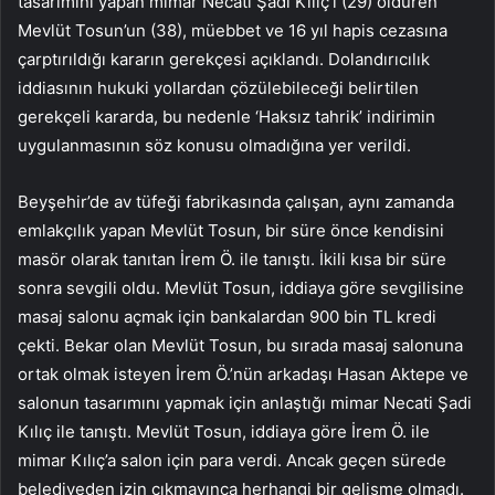
tasarımını yapan mimar Necati Şadi Kılıç’ı (29) öldüren
Mevlüt Tosun’un (38), müebbet ve 16 yıl hapis cezasına
çarptırıldığı kararın gerekçesi açıklandı. Dolandırıcılık
iddiasının hukuki yollardan çözülebileceği belirtilen
gerekçeli kararda, bu nedenle ‘Haksız tahrik’ indirimin
uygulanmasının söz konusu olmadığına yer verildi.
Beyşehir’de av tüfeği fabrikasında çalışan, aynı zamanda
emlakçılık yapan Mevlüt Tosun, bir süre önce kendisini
masör olarak tanıtan İrem Ö. ile tanıştı. İkili kısa bir süre
sonra sevgili oldu. Mevlüt Tosun, iddiaya göre sevgilisine
masaj salonu açmak için bankalardan 900 bin TL kredi
çekti. Bekar olan Mevlüt Tosun, bu sırada masaj salonuna
ortak olmak isteyen İrem Ö.’nün arkadaşı Hasan Aktepe ve
salonun tasarımını yapmak için anlaştığı mimar Necati Şadi
Kılıç ile tanıştı. Mevlüt Tosun, iddiaya göre İrem Ö. ile
mimar Kılıç’a salon için para verdi. Ancak geçen sürede
belediyeden izin çıkmayınca herhangi bir gelişme olmadı.