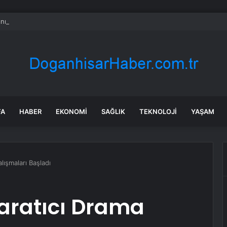
ının sırtına tek tek QR kod taktılar
FA
HABER
EKONOMI
SAĞLIK
TEKNOLOJI
YAŞAM
lışmaları Başladı
Yaratıcı Drama