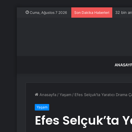
32 bin ar
Cuma, Ağustos 7 2026
Son Dakika Haberleri
ANASAY
Anasayfa
/
Yaşam
/
Efes Selçuk’ta Yaratıcı Drama Ça
Yaşam
Efes Selçuk’ta 