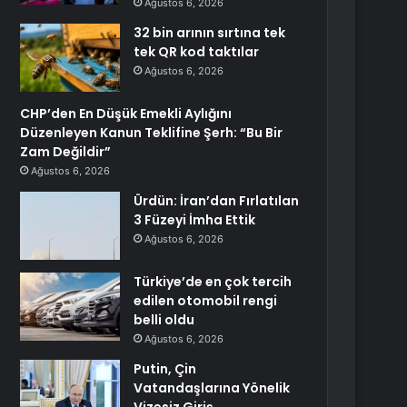
Ağustos 6, 2026
32 bin arının sırtına tek
tek QR kod taktılar
Ağustos 6, 2026
CHP’den En Düşük Emekli Aylığını
Düzenleyen Kanun Teklifine Şerh: “Bu Bir
Zam Değildir”
Ağustos 6, 2026
Ürdün: İran’dan Fırlatılan
3 Füzeyi İmha Ettik
Ağustos 6, 2026
Türkiye’de en çok tercih
edilen otomobil rengi
belli oldu
Ağustos 6, 2026
Putin, Çin
Vatandaşlarına Yönelik