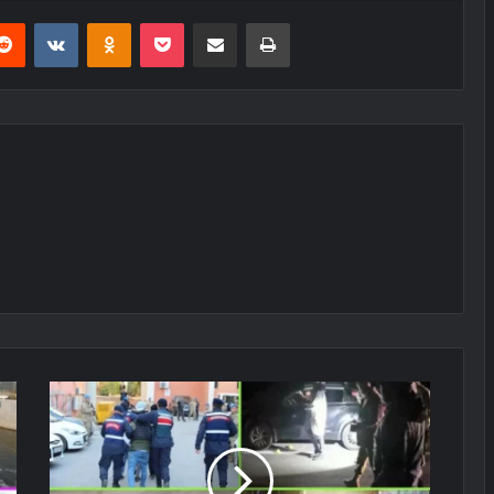
erest
Reddit
VKontakte
Odnoklassniki
Pocket
E-Posta ile paylaş
Yazdır