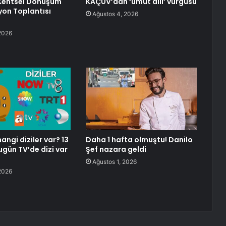
 Kentsel Dönüşüm
KAÇUV’dan ‘umut dili’ vurgusu
on Toplantısı
Ağustos 4, 2026
2026
angi diziler var? 13
Daha 1 hafta olmuştu! Danilo
ün TV’de dizi var
Şef nazara geldi
Ağustos 1, 2026
2026