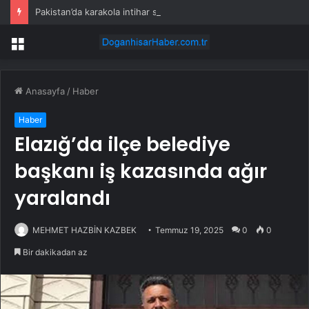
Pakistan’da karakola intihar saldırısı; 7 ölü, 15 yaralı
Menü
Anasayfa
/
Haber
Haber
Elazığ’da ilçe belediye
başkanı iş kazasında ağır
yaralandı
MEHMET HAZBİN KAZBEK
Temmuz 19, 2025
0
0
Bir dakikadan az