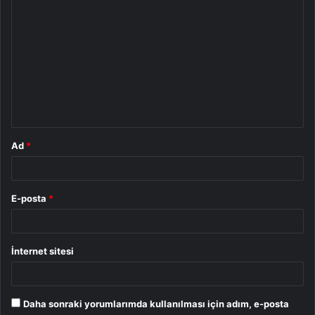
Y
o
r
u
m
*
Ad
*
E-posta
*
İnternet sitesi
Daha sonraki yorumlarımda kullanılması için adım, e-posta