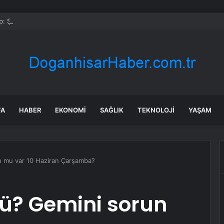
: Şi ve Putin İran’a silah satmayacaklarını söyledi
FA
HABER
EKONOMI
SAĞLIK
TEKNOLOJI
YAŞAM
n mu var 10 Haziran Çarşamba?
ü? Gemini sorun