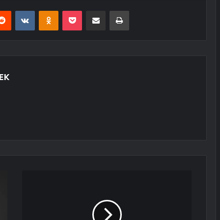
erest
Reddit
VKontakte
Odnoklassniki
Pocket
E-Posta ile paylaş
Yazdır
EK