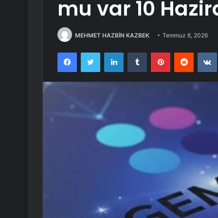
mu var 10 Hazi
MEHMET HAZBİN KAZBEK
Temmuz 6, 2026
Facebook
Twitter
LinkedIn
Tumblr
Pinterest
Reddit