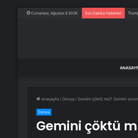
Trump
Cumartesi, Ağustos 8 2026
Son Dakika Haberleri
ANASAY
Anasayfa
/
Dünya
/
Gemini çöktü mü? Gemini soru
Dünya
Gemini çöktü m