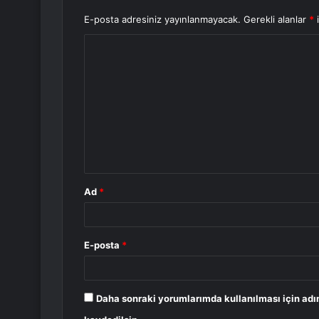
E-posta adresiniz yayınlanmayacak.
Gerekli alanlar
*
i
Y
o
r
u
m
*
Ad
*
E-posta
*
Daha sonraki yorumlarımda kullanılması için adı