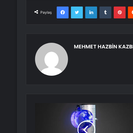
Facebook
Twitter
LinkedIn
Tumblr
Pint
Paylaş
MEHMET HAZBİN KAZB