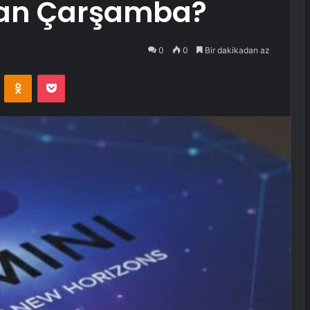
ran Çarşamba?
0
0
Bir dakikadan az
VKontakte
Odnoklassniki
Pocket