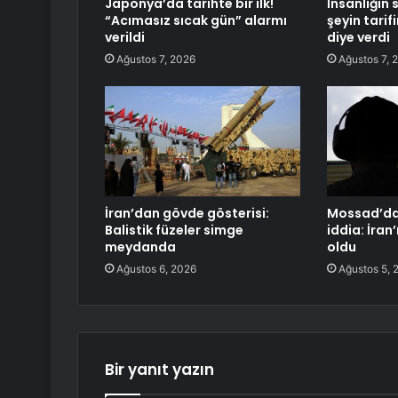
Japonya’da tarihte bir ilk!
İnsanlığın
“Acımasız sıcak gün” alarmı
şeyin tarif
verildi
diye verdi
Ağustos 7, 2026
Ağustos 7, 
İran’dan gövde gösterisi:
Mossad’da
Balistik füzeler simge
iddia: İran’
meydanda
oldu
Ağustos 6, 2026
Ağustos 5, 
Bir yanıt yazın