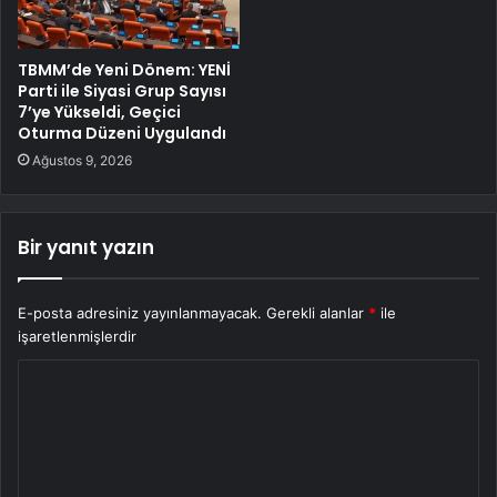
TBMM’de Yeni Dönem: YENİ
Parti ile Siyasi Grup Sayısı
7’ye Yükseldi, Geçici
Oturma Düzeni Uygulandı
Ağustos 9, 2026
Bir yanıt yazın
E-posta adresiniz yayınlanmayacak.
Gerekli alanlar
*
ile
işaretlenmişlerdir
Y
o
r
u