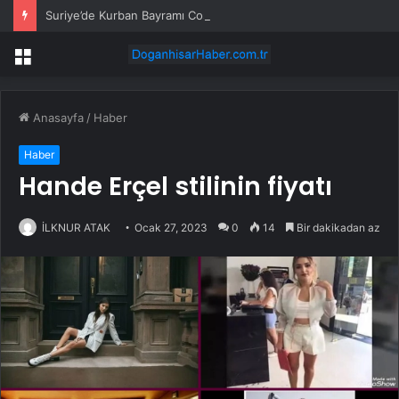
Suriye’de Kurban Bayramı Coşkusu
Menü
Anasayfa
/
Haber
Haber
Hande Erçel stilinin fiyatı
İLKNUR ATAK
Ocak 27, 2023
0
14
Bir dakikadan az