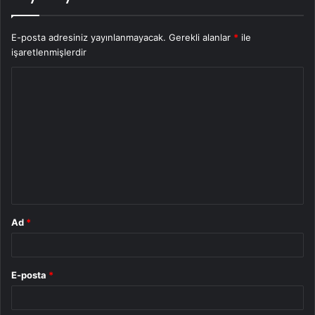
E-posta adresiniz yayınlanmayacak.
Gerekli alanlar
*
ile
işaretlenmişlerdir
Y
o
r
u
m
*
Ad
*
E-posta
*