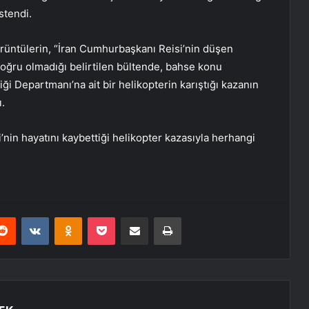
istendi.
rüntülerin, “İran Cumhurbaşkanı Reisi’nin düşen
doğru olmadığı belirtilen bültende, bahse konu
i Departmanı’na ait bir helikopterin karıştığı kazanın
ı.
nin hayatını kaybettiği helikopter kazasıyla herhangi
erest
Reddit
VKontakte
Odnoklassniki
Pocket
E-Posta ile paylaş
Yazdır