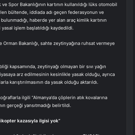
 ve Spor Bakanlığının kartının kullanıldığı lüks otomobil
tilen bültende, iddiada adı geçen federasyonun ve
si bulunmadığı, haberde yer alan araç kimlik kartının
 yasal işlem başlatıldığı kaydedildi.
 ve Orman Bakanlığı, sahte zeytinyağına ruhsat vermeye
bliği kapsamında, zeytinyağı olmayan bir sıvı yağın
piyasaya arz edilmesinin kesinlikle yasak olduğu, ayrıca
rla karıştırılmasının da yasak olduğu aktarıldı.
raflarla ilgili “Almanya’da çöplerin atık kovalarına
nın gerçeği yansıtmadığı belirtildi.
likopter kazasıyla ilgisi yok”