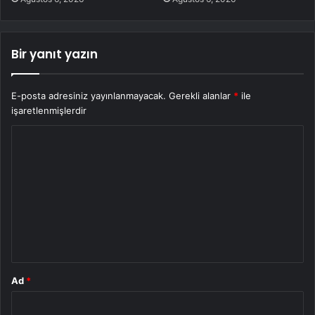
Bir yanıt yazın
E-posta adresiniz yayınlanmayacak.
Gerekli alanlar
*
ile
işaretlenmişlerdir
Y
o
r
u
m
*
Ad
*