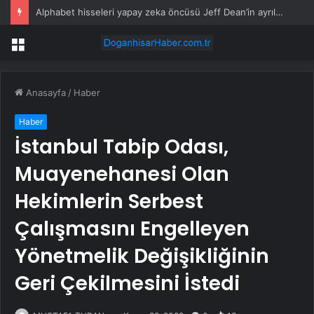
Alphabet hisseleri yapay zeka öncüsü Jeff Dean’in ayrılmasıyla %5 düştü
Menü
Anasayfa
/
Haber
Haber
İstanbul Tabip Odası,
Muayenehanesi Olan
Hekimlerin Serbest
Çalışmasını Engelleyen
Yönetmelik Değişikliğinin
Geri Çekilmesini İstedi