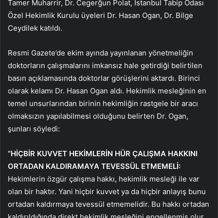
Tamer Muharrir, Dr. Cegerğun Polat, İstanbul Tabip Odası
Özel Hekimlik Kurulu üyeleri Dr. Hasan Ogan, Dr. Bilge
Ceydilek katıldı.
Resmi Gazete’de ekim ayında yayınlanan yönetmeliğin
doktorların çalışmalarını imkansız hale getirdiği belirtilen
basın açıklamasında doktorlar görüşlerini aktardı. Birinci
olarak kelamı Dr. Hasan Ogan aldı. Hekimlik mesleğinin en
temel unsurlarından birinin hekimliğin rastgele bir aracı
olmaksızın yapılabilmesi olduğunu belirten Dr. Ogan,
şunları söyledi:
“HİÇBİR KUVVET HEKİMLERİN HÜR ÇALIŞMA HAKKINI
ORTADAN KALDIRAMAYA TEVESSÜL ETMEMELİ:
Hekimlerin özgür çalışma hakkı, hekimlik mesleği ile var
olan bir haktır. Yani hiçbir kuvvet ya da hiçbir anlayış bunu
ortadan kaldırmaya tevessül etmemelidir. Bu hakkı ortadan
kaldırıldığında direkt hekimlik mesleğini engellenmiş olur.