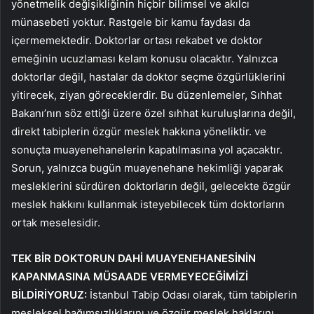
yönetmelik değişikliğinin hiçbir bilimsel ve akılcı
münasebeti yoktur. Rastgele bir kamu faydası da
içermemektedir. Doktorlar ortası rekabet ve doktor
emeğinin ucuzlaması kelam konusu olacaktır. Yalnızca
doktorlar değil, hastalar da doktor seçme özgürlüklerini
yitirecek, ziyan göreceklerdir. Bu düzenlemeler, Sıhhat
Bakanı’nın söz ettiği üzere özel sıhhat kuruluşlarına değil,
direkt tabiplerin özgür meslek hakkına yöneliktir. ve
sonuçta muayenehanelerin kapatılmasına yol açacaktır.
Sorun, yalnızca bugün muayenehane hekimliği yaparak
mesleklerini sürdüren doktorların değil, gelecekte özgür
meslek hakkını kullanmak isteyebilecek tüm doktorların
ortak meselesidir.
TEK BİR DOKTORUN DAHİ MUAYENEHANESİNİN
KAPANMASINA MÜSAADE VERMEYECEĞİMİZİ
BİLDİRİYORUZ:
İstanbul Tabip Odası olarak, tüm tabiplerin
mesleksel bağımsızlıklarını ve özgür meslek haklarını