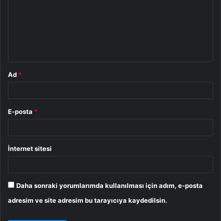
r
u
m
*
Ad
*
E-posta
*
İnternet sitesi
Daha sonraki yorumlarımda kullanılması için adım, e-posta
adresim ve site adresim bu tarayıcıya kaydedilsin.