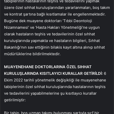
tabiplerinin hastalarının teşhis ve tedavilerini yapmak
üzere özel sıhhat kuruluşlarından yararlanmaları, boş takım
ve kontrat şartına bağlı kısıtlamalar ile engellenmektedir.
Bugüne dek muayene doktorları ‘Tıbbi Deontoloji
Nizamnamesi’ ve ‘Hasta Hakları Yönetmeliği’ne uygun
olarak hastaların teşhis ve tedavilerinin özel sıhhat
kuruluşlarında yapmakta ve hastaların bilgileri, Sıhhat
Bakanlığı’nın sav ettiğinin bilakis kayıt altına alınıp sıhhat
müdürlüklerine bildirilmektedir.
MUAYENEHANE DOKTORLARINA ÖZEL SIHHAT
KURULUŞLARINDA KISITLAYICI KURALLAR GETİRİLDİ:
6
Ekim 2022 tarihli yönetmelik değişikliği ile muayenehane
tabiplerinin özel sıhhat kuruluşlarında hastalarının teşhis
ve tedavilerini yapabilmelerine şu kısıtlayıcı kurallar
getirilmiştir:
Bir tabip, boş uzman takımı bulunması şartıyla sırf bir