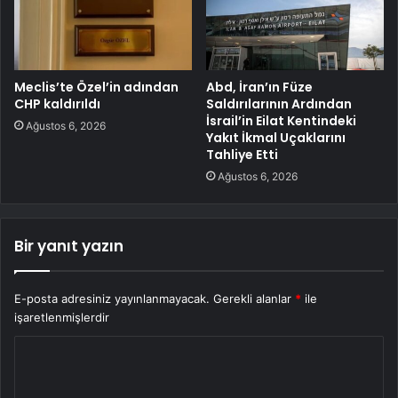
Meclis’te Özel’in adından
Abd, İran’ın Füze
CHP kaldırıldı
Saldırılarının Ardından
İsrail’in Eilat Kentindeki
Ağustos 6, 2026
Yakıt İkmal Uçaklarını
Tahliye Etti
Ağustos 6, 2026
Bir yanıt yazın
E-posta adresiniz yayınlanmayacak.
Gerekli alanlar
*
ile
işaretlenmişlerdir
Y
o