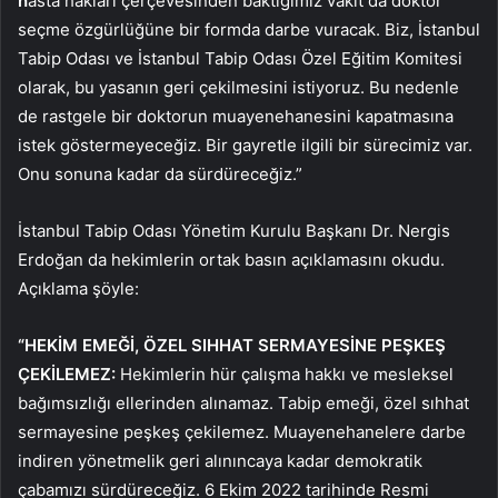
h
asta hakları çerçevesinden baktığımız vakit da doktor
seçme özgürlüğüne bir formda darbe vuracak. Biz, İstanbul
Tabip Odası ve İstanbul Tabip Odası Özel Eğitim Komitesi
olarak, bu yasanın geri çekilmesini istiyoruz. Bu nedenle
de rastgele bir doktorun muayenehanesini kapatmasına
istek göstermeyeceğiz. Bir gayretle ilgili bir sürecimiz var.
Onu sonuna kadar da sürdüreceğiz.”
İstanbul Tabip Odası Yönetim Kurulu Başkanı Dr. Nergis
Erdoğan da hekimlerin ortak basın açıklamasını okudu.
Açıklama şöyle:
“HEKİM EMEĞİ, ÖZEL SIHHAT SERMAYESİNE PEŞKEŞ
ÇEKİLEMEZ:
Hekimlerin hür çalışma hakkı ve mesleksel
bağımsızlığı ellerinden alınamaz. Tabip emeği, özel sıhhat
sermayesine peşkeş çekilemez. Muayenehanelere darbe
indiren yönetmelik geri alınıncaya kadar demokratik
çabamızı sürdüreceğiz. 6 Ekim 2022 tarihinde Resmi