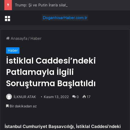
Trump: Şi ve Putin İran’a silah satmayacaklarını söyledi
Menü
Anasayfa
/
Haber
Haber
İstiklal Caddesi’ndeki
Patlamayla İlgili
Soruşturma Başlatıldı
İLKNUR ATAK
Kasım 13, 2022
0
17
Bir dakikadan az
İstanbul Cumhuriyet Başsavcılığı, İstiklal Caddesi’ndeki