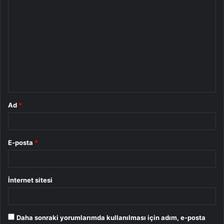
Y
o
r
u
m
*
Ad
*
E-posta
*
İnternet sitesi
Daha sonraki yorumlarımda kullanılması için adım, e-posta