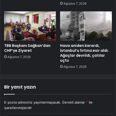
Ağustos 7, 2026
TBB Başkanı Sağkan’dan
Hava aniden karardı,
CHP’ye Ziyaret
İstanbul’u fırtına esir aldı:
Ağaçlar devrildi, çatılar
Ağustos 7, 2026
uçtu
Ağustos 7, 2026
Bir yanıt yazın
E-posta adresiniz yayınlanmayacak.
Gerekli alanlar
*
ile
işaretlenmişlerdir