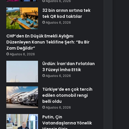
Ağustos 6, 2026
32 bin arının sırtına tek
tek QR kod taktılar
Ağustos 6, 2026
CHP’den En Düşük Emekli Aylığını
Düzenleyen Kanun Teklifine Şerh: “Bu Bir
Zam Değildir”
Ağustos 6, 2026
Ürdün: İran’dan Fırlatılan
3 Füzeyi İmha Ettik
Ağustos 6, 2026
Türkiye’de en çok tercih
edilen otomobil rengi
belli oldu
Ağustos 6, 2026
Putin, Çin
Vatandaşlarına Yönelik