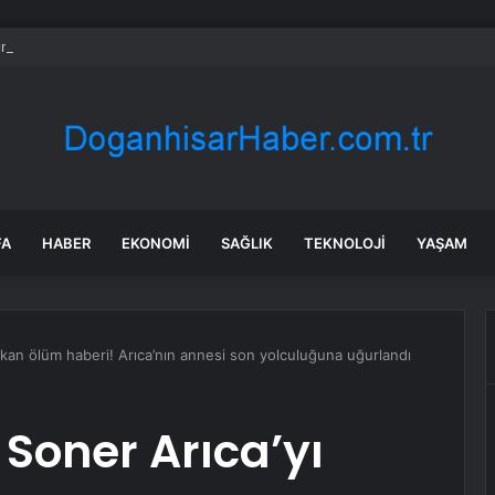
ının sırtına tek tek QR kod taktılar
FA
HABER
EKONOMI
SAĞLIK
TEKNOLOJI
YAŞAM
 yıkan ölüm haberi! Arıca’nın annesi son yolculuğuna uğurlandı
e Soner Arıca’yı