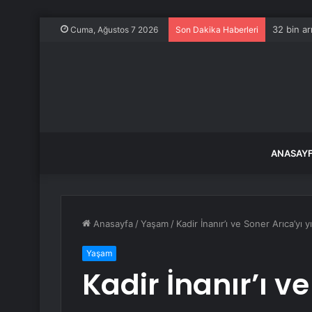
32 bin ar
Cuma, Ağustos 7 2026
Son Dakika Haberleri
ANASAY
Anasayfa
/
Yaşam
/
Kadir İnanır’ı ve Soner Arıca’yı
Yaşam
Kadir İnanır’ı v