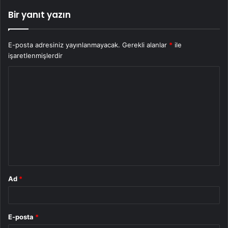
Bir yanıt yazın
E-posta adresiniz yayınlanmayacak.
Gerekli alanlar
*
ile
işaretlenmişlerdir
Y
o
r
u
m
*
Ad
*
E-posta
*