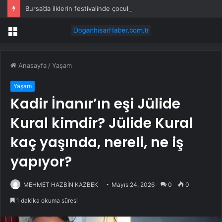
Bursa’da ilklerin festivalinde çocuklar da şen şakrak
Menü
Anasayfa
/
Yaşam
Yaşam
Kadir İnanır’ın eşi Jülide
Kural kimdir? Jülide Kural
kaç yaşında, nereli, ne iş
yapıyor?
MEHMET HAZBİN KAZBEK
Mayıs 24, 2026
0
0
1 dakika okuma süresi