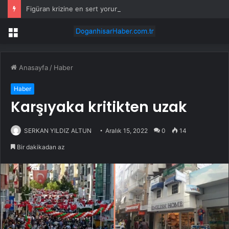
Figüran krizine en sert yorum Bahçeli’den geldi
Menü
Anasayfa
/
Haber
Haber
Karşıyaka kritikten uzak
SERKAN YILDIZ ALTUN
Aralık 15, 2022
0
14
Bir dakikadan az