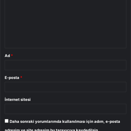
o
r
u
m
*
Ad
*
E-posta
*
İnternet sitesi
Daha sonraki yorumlarımda kullanılması için adım, e-posta
adresim ve site adresim bu tarayıcıya kaydedilsin.