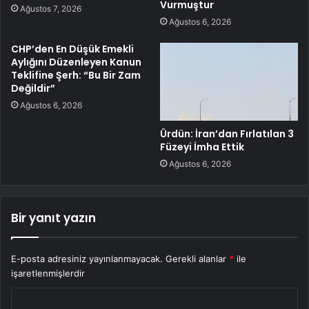
Vurmuştur
Ağustos 7, 2026
Ağustos 6, 2026
CHP’den En Düşük Emekli
Aylığını Düzenleyen Kanun
Teklifine Şerh: “Bu Bir Zam
Değildir”
Ağustos 6, 2026
Ürdün: İran’dan Fırlatılan 3
Füzeyi İmha Ettik
Ağustos 6, 2026
Bir yanıt yazın
E-posta adresiniz yayınlanmayacak.
Gerekli alanlar
*
ile
işaretlenmişlerdir
Y