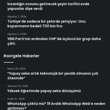
İnsanlığın sonunu getirecek şeyin tarifini evde
yapsınlar diye verdi
Ağustos 7, 2026
Türkiye’de sadece bir şehirde yetişiyor: Onu
koparmanın bedeli 700 bin lira
Ağustos 7, 2026
YENİ Parti’nin ardından CHP’de üçüncü bir grup daha
çıktı
Rastgele Haberler
Mayıs 29, 2024
“Yapay zeka artık teknolojik bir yenilik olmanın çok
ötesinde”
Temmuz 15, 2026
Yüksek öğretimde yapay zeka dönüşümü
Aralık 21, 2025
WhatsApp çöktü mü? 19 Aralık WhatsApp Web’e neden
girilmiyor?