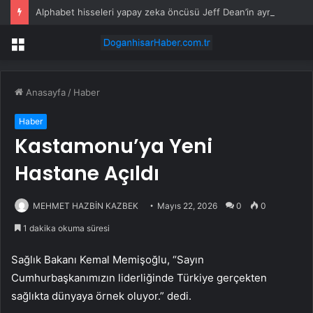
Alphabet hisseleri yapay zeka öncüsü Jeff Dean’in ayrılmasıyla %5 düştü
Menü
Anasayfa
/
Haber
Haber
Kastamonu’ya Yeni
Hastane Açıldı
MEHMET HAZBİN KAZBEK
Mayıs 22, 2026
0
0
1 dakika okuma süresi
Sağlık Bakanı Kemal Memişoğlu, “Sayın
Cumhurbaşkanımızın liderliğinde Türkiye gerçekten
sağlıkta dünyaya örnek oluyor.” dedi.