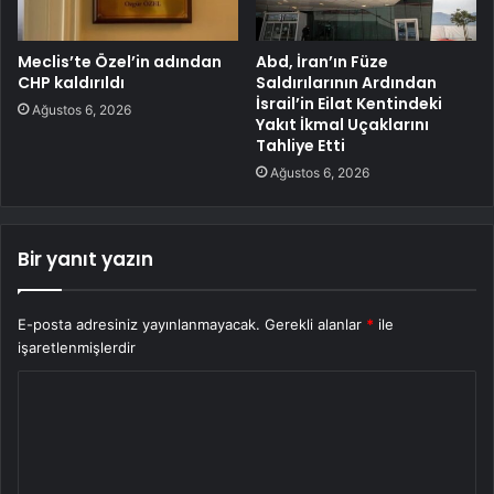
Meclis’te Özel’in adından
Abd, İran’ın Füze
CHP kaldırıldı
Saldırılarının Ardından
İsrail’in Eilat Kentindeki
Ağustos 6, 2026
Yakıt İkmal Uçaklarını
Tahliye Etti
Ağustos 6, 2026
Bir yanıt yazın
E-posta adresiniz yayınlanmayacak.
Gerekli alanlar
*
ile
işaretlenmişlerdir
Y
o
r
u