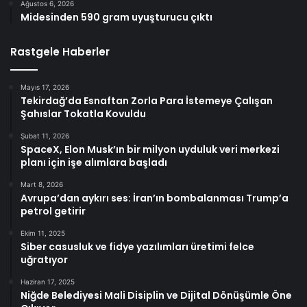
Ağustos 6, 2026
Midesinden 590 gram uyuşturucu çıktı
Rastgele Haberler
Mayıs 17, 2026
Tekirdağ’da Esnaftan Zorla Para İstemeye Çalışan
Şahıslar Tokatla Kovuldu
Şubat 11, 2026
SpaceX, Elon Musk’ın bir milyon uyduluk veri merkezi
planı için işe alımlara başladı
Mart 8, 2026
Avrupa’dan aykırı ses: İran’ın bombalanması Trump’a
petrol getirir
Ekim 11, 2025
Siber casusluk ve fidye yazılımları üretimi felce
uğratıyor
Haziran 17, 2025
Niğde Belediyesi Mali Disiplin ve Dijital Dönüşümle Öne