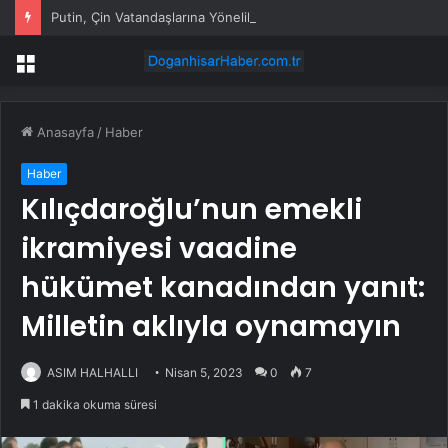
Putin, Çin Vatandaşlarına Yönelik Vizesiz Giriş Uygulamasını 2027 Sonuna Kadar Uzattı
Menü
Anasayfa
/
Haber
Haber
Kılıçdaroğlu’nun emekli
ikramiyesi vaadine
hükümet kanadından yanıt:
Milletin aklıyla oynamayın
ASIM HALHALLI
Nisan 5, 2023
0
7
1 dakika okuma süresi