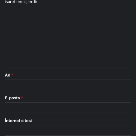
işaretlenmişlerdir
Y
o
r
u
m
*
Ad
*
E-posta
*
İnternet sitesi