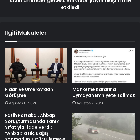
Acun'un kader gecesi: Survivor yayın akışını bile
etkiledi
İlgili Makaleler
Fidan ve Umerov’dan
Mahkeme Kararına
Görüşme
Uymayan Emniyete Talimat
Ağustos 8, 2026
Ağustos 7, 2026
Fatih Portakal, Ahbap
Soruşturmasında Tanık
Sıfatıyla İfade Verdi:
“Ahbap’a Hiç Bağış
Yapmadım, Özür Dilemeye