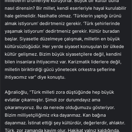
milletlerin ürünleriyle kuruyorlar. Büyük bir kültür buna
nasıl dirensin? Bir millet, kendi eserleriyle hayal kurulabilir
hale gelmelidir. Nasihatle olmaz. ‘Türklerin yaptığı ürünü
almak istiyorum’ dedirtmeniz gerekir. ‘Türk şehirlerinde
yaşamak istiyorum’ dedirtmeniz gerekir. Kültür buradan
başlar. Siyasetle düzelmeye çalışmak, milletin en büyük
kültürsüzlüğüdür. Her yerde siyaset konuşulan bir ülkede
kültür gelişmez. Bizim büyük siyasetçilere değil, kendini
bilen insanlara ihtiyacımız var. Karizmatik liderlere değil,
milletin biriktirdiği gücü yönetecek orkestra şeflerine
ihtiyacımız var” diye konuştu.
Ağıralioğlu, “Türk milleti zora düştüğünde hep büyük
evlatlar çıkarmıştır. Şimdi zor durumdayız ama
çıkaramıyoruz. Bu da nerede olduğumuzu gösteriyor.
Bizim milliyetçiliğimiz ırka dayanmaz. Kan bağına
dayanmaz. İstinat ettiği şey kültürdür, değerlerdir, ahlaktır.
Türk, zor zamanda kavim olur. Hakikat yalnız kaldığında,