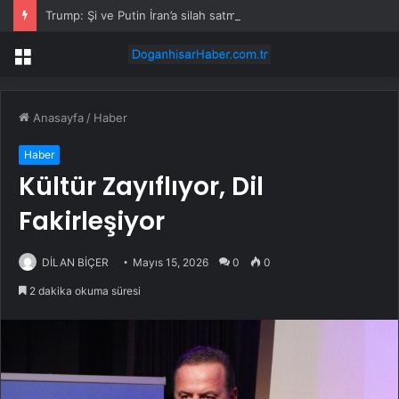
Trump: Şi ve Putin İran’a silah satmayacaklarını söyledi
Menü
Anasayfa
/
Haber
Haber
Kültür Zayıflıyor, Dil
Fakirleşiyor
DİLAN BİÇER
Mayıs 15, 2026
0
0
2 dakika okuma süresi