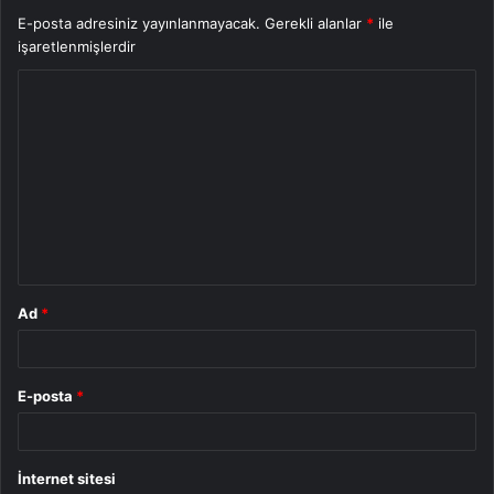
E-posta adresiniz yayınlanmayacak.
Gerekli alanlar
*
ile
işaretlenmişlerdir
Y
o
r
u
m
*
Ad
*
E-posta
*
İnternet sitesi