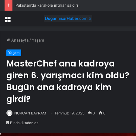
Pakistan’da karakola intihar saldırısı; 7 ölü, 15 yaralı
Menü
Anasayfa
/
Yaşam
Yaşam
MasterChef ana kadroya
giren 6. yarışmacı kim oldu?
Bugün ana kadroya kim
girdi?
NURCAN BAYRAM
Temmuz 19, 2025
0
0
Bir dakikadan az