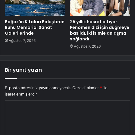
Boğaz’ın Kıtaları Birleştiren
25 yıllık hasret bitiyor:
Ruhu Memorial Sanat
Fenomen dizi için düğmeye
Galerilerinde
basıldı, iki isimle anlaşma
sağlandı
Ağustos 7, 2026
Ağustos 7, 2026
Bir yanıt yazın
E-posta adresiniz yayınlanmayacak.
Gerekli alanlar
*
ile
işaretlenmişlerdir
Y
o
r
u