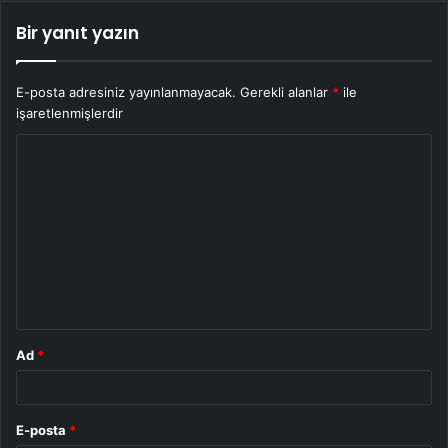
Bir yanıt yazın
E-posta adresiniz yayınlanmayacak.
Gerekli alanlar
*
ile
işaretlenmişlerdir
Y
o
r
u
m
*
Ad
*
E-posta
*