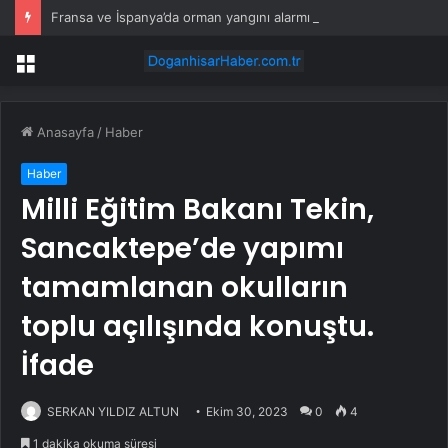
Fransa ve İspanya’da orman yangını alarmı sürüyor
Menü
Anasayfa
/
Haber
Haber
Milli Eğitim Bakanı Tekin,
Sancaktepe’de yapımı
tamamlanan okulların
toplu açılışında konuştu.
İfade
SERKAN YILDIZ ALTUN
Ekim 30, 2023
0
4
1 dakika okuma süresi