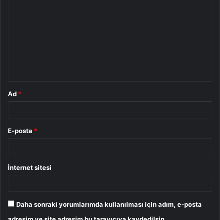
o
r
u
m
*
Ad
*
E-posta
*
İnternet sitesi
Daha sonraki yorumlarımda kullanılması için adım, e-posta
adresim ve site adresim bu tarayıcıya kaydedilsin.