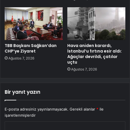
TBB Başkanı Sağkan’dan
Hava aniden karardı,
CHP’ye Ziyaret
İstanbul’u fırtına esir aldı:
Ağaçlar devrildi, çatılar
Ağustos 7, 2026
uçtu
Ağustos 7, 2026
Bir yanıt yazın
E-posta adresiniz yayınlanmayacak.
Gerekli alanlar
*
ile
işaretlenmişlerdir
Y