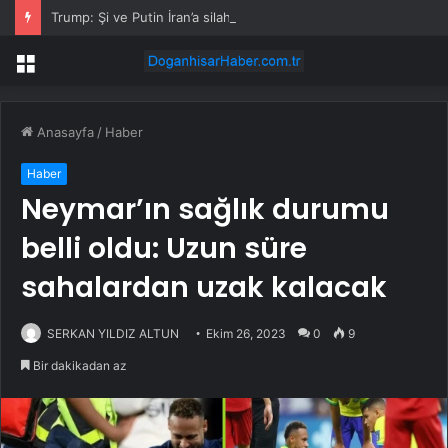
Trump: Şi ve Putin İran’a silah satmayacaklarını söyledi
Menü
Anasayfa
/
Haber
Haber
Neymar’ın sağlık durumu
belli oldu: Uzun süre
sahalardan uzak kalacak
SERKAN YILDIZ ALTUN
Ekim 26, 2023
0
9
Bir dakikadan az