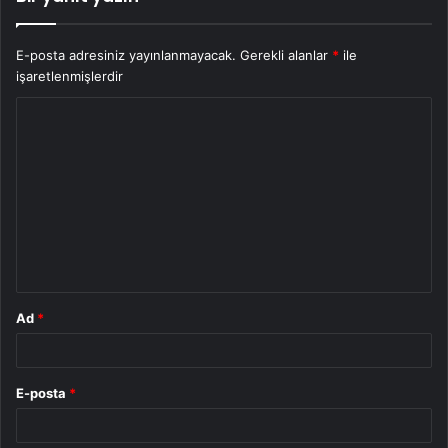
E-posta adresiniz yayınlanmayacak.
Gerekli alanlar
*
ile
işaretlenmişlerdir
Y
o
r
u
m
*
Ad
*
E-posta
*