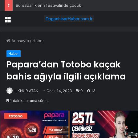
Bursa’da ilklerin festivalinde çocuklar da şen şakrak
Menü
Anasayfa
/
Haber
Haber
Papara’dan Totobo kaçak
bahis ağıyla ilgili açıklama
İLKNUR ATAK
Ocak 14, 2023
0
13
1 dakika okuma süresi