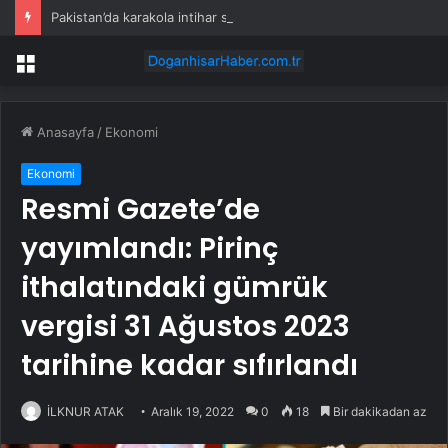
Pakistan’da karakola intihar saldırısı; 7 ölü, 15 yaralı
Menü
Anasayfa
/
Ekonomi
Ekonomi
Resmi Gazete’de
yayımlandı: Pirinç
ithalatındaki gümrük
vergisi 31 Ağustos 2023
tarihine kadar sıfırlandı
İLKNUR ATAK
Aralık 19, 2022
0
18
Bir dakikadan az