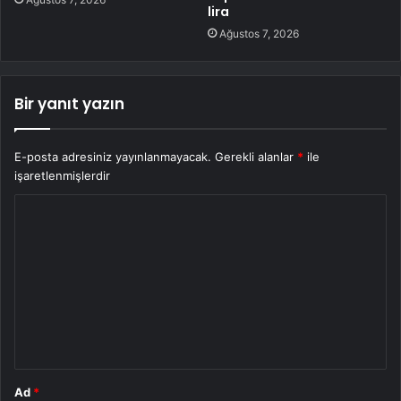
lira
Ağustos 7, 2026
Bir yanıt yazın
E-posta adresiniz yayınlanmayacak.
Gerekli alanlar
*
ile
işaretlenmişlerdir
Y
o
r
u
m
*
Ad
*