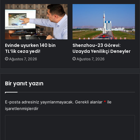
Evinde uyurken 140 bin
Shenzhou-23 Görevi:
TL’lik ceza yedi!
Uzayda Yenilikçi Deneyler
Ağustos 7, 2026
Ağustos 7, 2026
Bir yanıt yazın
E-posta adresiniz yayınlanmayacak.
Gerekli alanlar
*
ile
işaretlenmişlerdir
Y
o
r