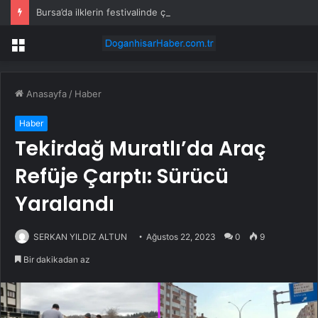
Bursa’da ilklerin festivalinde çocuklar da şen şakrak
Menü
Anasayfa
/
Haber
Haber
Tekirdağ Muratlı’da Araç
Refüje Çarptı: Sürücü
Yaralandı
SERKAN YILDIZ ALTUN
Ağustos 22, 2023
0
9
Bir dakikadan az