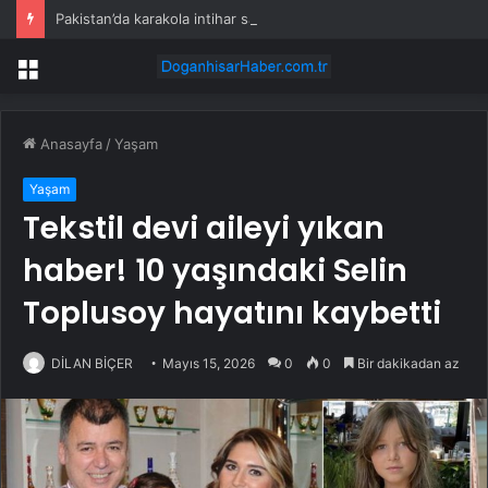
Pakistan’da karakola intihar saldırısı; 7 ölü, 15 yaralı
Menü
Anasayfa
/
Yaşam
Yaşam
Tekstil devi aileyi yıkan
haber! 10 yaşındaki Selin
Toplusoy hayatını kaybetti
DİLAN BİÇER
Mayıs 15, 2026
0
0
Bir dakikadan az