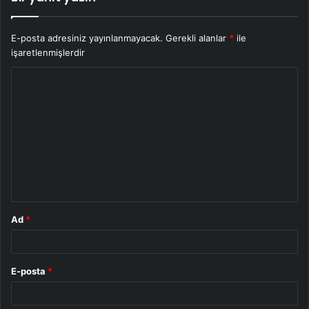
E-posta adresiniz yayınlanmayacak.
Gerekli alanlar
*
ile
işaretlenmişlerdir
Y
o
r
u
m
*
Ad
*
E-posta
*