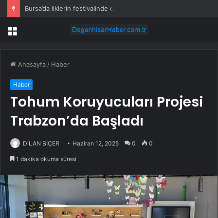
Bursa’da ilklerin festivalinde çocuklar da şen şakrak
Menü
Anasayfa
/
Haber
Haber
Tohum Koruyucuları Projesi
Trabzon’da Başladı
DİLAN BİÇER
Haziran 12, 2025
0
0
1 dakika okuma süresi