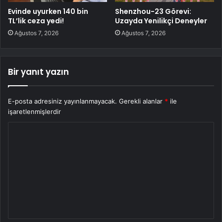
Evinde uyurken 140 bin
Shenzhou-23 Görevi:
TL’lik ceza yedi!
Uzayda Yenilikçi Deneyler
Ağustos 7, 2026
Ağustos 7, 2026
Bir yanıt yazın
E-posta adresiniz yayınlanmayacak.
Gerekli alanlar
*
ile
işaretlenmişlerdir
Y
o
r
u
m
*