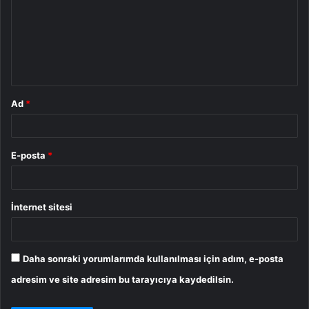
r
u
m
*
Ad
*
E-posta
*
İnternet sitesi
Daha sonraki yorumlarımda kullanılması için adım, e-posta
adresim ve site adresim bu tarayıcıya kaydedilsin.