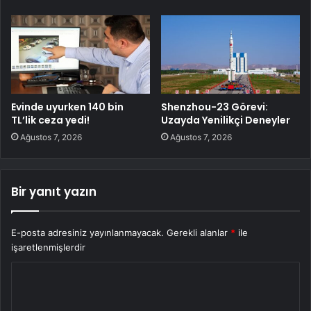
Evinde uyurken 140 bin
Shenzhou-23 Görevi:
TL’lik ceza yedi!
Uzayda Yenilikçi Deneyler
Ağustos 7, 2026
Ağustos 7, 2026
Bir yanıt yazın
E-posta adresiniz yayınlanmayacak.
Gerekli alanlar
*
ile
işaretlenmişlerdir
Y
o