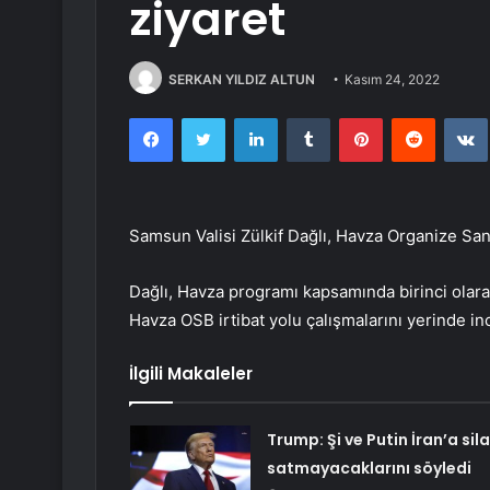
ziyaret
SERKAN YILDIZ ALTUN
Kasım 24, 2022
Facebook
Twitter
LinkedIn
Tumblr
Pinterest
Reddit
Samsun Valisi Zülkif Dağlı, Havza Organize Sana
Dağlı, Havza programı kapsamında birinci olar
Havza OSB irtibat yolu çalışmalarını yerinde ince
İlgili Makaleler
Trump: Şi ve Putin İran’a sil
satmayacaklarını söyledi