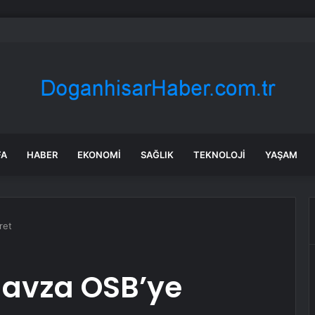
: Şi ve Putin İran’a silah satmayacaklarını söyledi
FA
HABER
EKONOMI
SAĞLIK
TEKNOLOJI
YAŞAM
ret
Havza OSB’ye