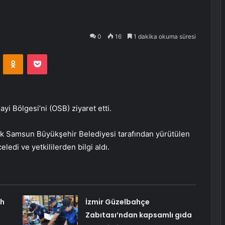
0
16
1 dakika okuma süresi
VKontakte
Odnoklassniki
Pocket
yi Bölgesi’ni (OSB) ziyaret etti.
ak Samsun Büyükşehir Belediyesi tarafından yürütülen
ledi ve yetkililerden bilgi aldı.
ah
İzmir Güzelbahçe
Zabıtası’ndan kapsamlı gıda