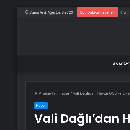
Trump
Cumartesi, Ağustos 8 2026
Son Dakika Haberleri
ANASAY
Anasayfa
/
Haber
/
Vali Dağlı’dan Havza OSB’ye ziya
Haber
Vali Dağlı’dan 