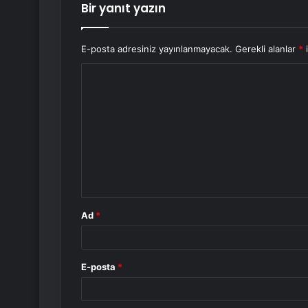
Bir yanıt yazın
E-posta adresiniz yayınlanmayacak.
Gerekli alanlar
*
i
Y
o
r
u
m
*
Ad
*
E-posta
*