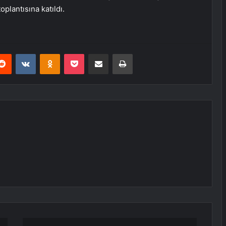
oplantısına katıldı.
erest
Reddit
VKontakte
Odnoklassniki
Pocket
E-Posta ile paylaş
Yazdır