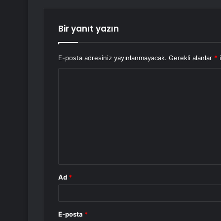
Bir yanıt yazın
E-posta adresiniz yayınlanmayacak.
Gerekli alanlar
*
i
Y
o
r
u
m
*
Ad
*
E-posta
*