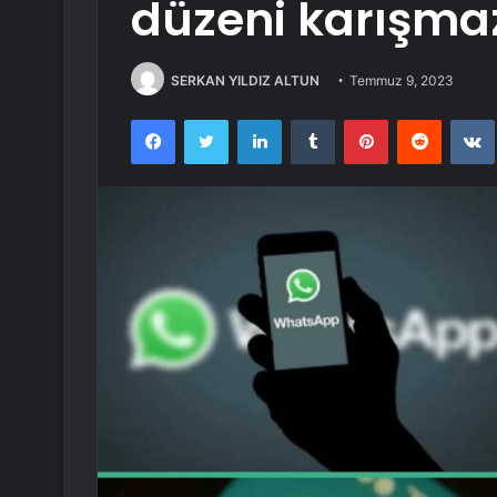
düzeni karışma
SERKAN YILDIZ ALTUN
Temmuz 9, 2023
Facebook
Twitter
LinkedIn
Tumblr
Pinterest
Reddit