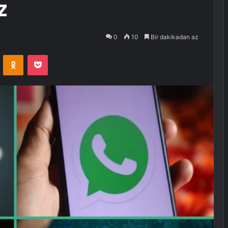
z
0
10
Bir dakikadan az
VKontakte
Odnoklassniki
Pocket