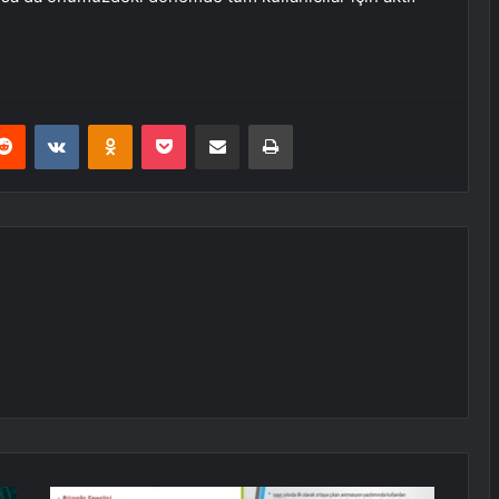
erest
Reddit
VKontakte
Odnoklassniki
Pocket
E-Posta ile paylaş
Yazdır