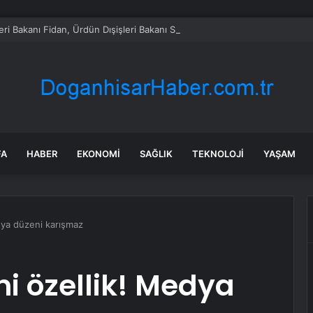
leri Bakanı Fidan, Ürdün Dışişleri Bakanı Safadi ile Telefonda Görüştü
FA
HABER
EKONOMI
SAĞLIK
TEKNOLOJI
YAŞAM
dya düzeni karışmaz
i özellik! Medya