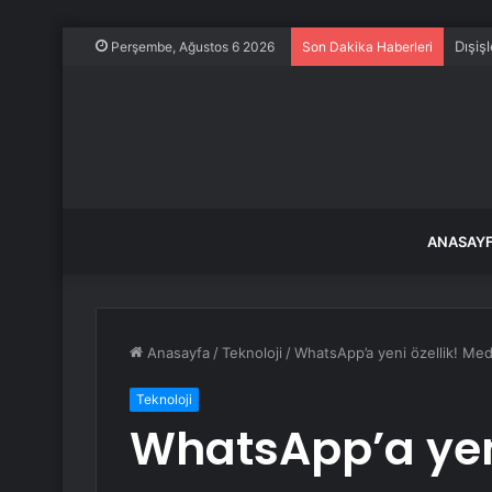
Dışiş
Perşembe, Ağustos 6 2026
Son Dakika Haberleri
ANASAY
Anasayfa
/
Teknoloji
/
WhatsApp’a yeni özellik! Me
Teknoloji
WhatsApp’a yen