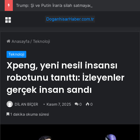
Trump: Şi ve Putin İran’a silah satmayacaklarını söyledi
Menü
Anasayfa
/
Teknoloji
Teknoloji
Xpeng, yeni nesil insansı
robotunu tanıttı: İzleyenler
gerçek insan sandı
DİLAN BİÇER
Kasım 7, 2025
0
0
1 dakika okuma süresi