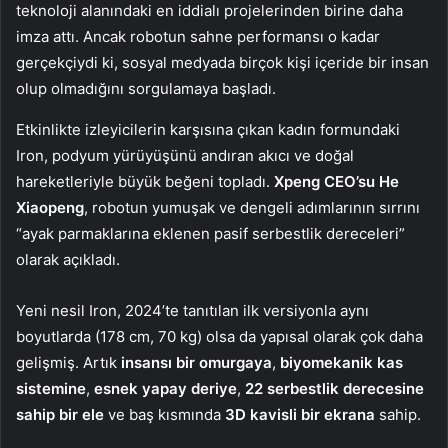
teknoloji alanındaki en iddialı projelerinden birine daha
imza attı. Ancak robotun sahne performansı o kadar
gerçekçiydi ki, sosyal medyada birçok kişi içeride bir insan
olup olmadığını sorgulamaya başladı.
Etkinlikte izleyicilerin karşısına çıkan kadın formundaki
Iron, podyum yürüyüşünü andıran akıcı ve doğal
hareketleriyle büyük beğeni topladı.
Xpeng CEO’su He
Xiaopeng
, robotun yumuşak ve dengeli adımlarının sırrını
“ayak parmaklarına eklenen pasif serbestlik dereceleri”
olarak açıkladı.
Yeni nesil Iron, 2024’te tanıtılan ilk versiyonla aynı
boyutlarda (178 cm, 70 kg) olsa da yapısal olarak çok daha
gelişmiş. Artık
insansı bir omurgaya
,
biyomekanik kas
sistemine
,
esnek yapay deriye
,
22 serbestlik derecesine
sahip bir ele
ve baş kısmında
3D kavisli bir ekrana
sahip.