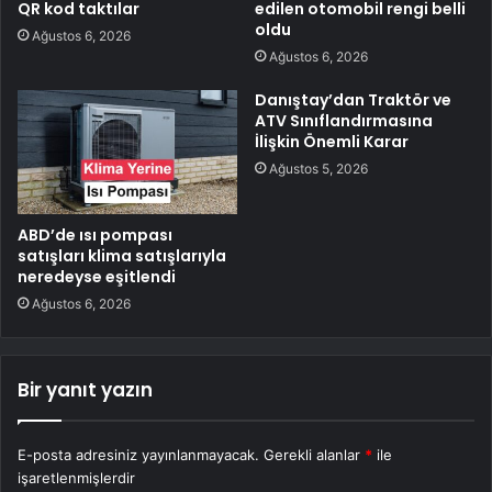
QR kod taktılar
edilen otomobil rengi belli
oldu
Ağustos 6, 2026
Ağustos 6, 2026
Danıştay’dan Traktör ve
ATV Sınıflandırmasına
İlişkin Önemli Karar
Ağustos 5, 2026
ABD’de ısı pompası
satışları klima satışlarıyla
neredeyse eşitlendi
Ağustos 6, 2026
Bir yanıt yazın
E-posta adresiniz yayınlanmayacak.
Gerekli alanlar
*
ile
işaretlenmişlerdir