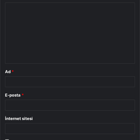
Y
o
r
u
m
*
Ad
*
E-posta
*
İnternet sitesi