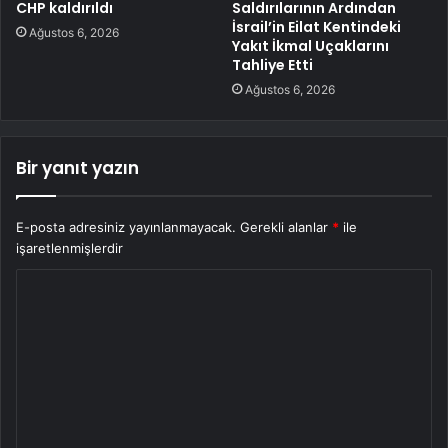
CHP kaldırıldı
Saldırılarının Ardından
İsrail’in Eilat Kentindeki
Ağustos 6, 2026
Yakıt İkmal Uçaklarını
Tahliye Etti
Ağustos 6, 2026
Bir yanıt yazın
E-posta adresiniz yayınlanmayacak.
Gerekli alanlar
*
ile
işaretlenmişlerdir
Y
o
r
u
m
*