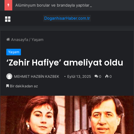
Alüminyum borular ve brandayla yaptılar: Her yere kolayca kurulabilecek
Menü
Anasayfa
/
Yaşam
Yaşam
‘Zehir Hafiye’ ameliyat oldu
MEHMET HAZBİN KAZBEK
Eylül 13, 2025
0
0
Bir dakikadan az