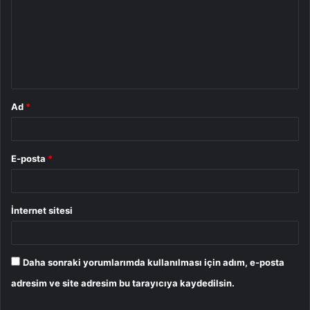
r
u
m
*
Ad
*
E-posta
*
İnternet sitesi
Daha sonraki yorumlarımda kullanılması için adım, e-posta
adresim ve site adresim bu tarayıcıya kaydedilsin.