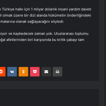
Türkiye halkı için 1 milyar dolarlık insani yardım daveti
hil olmak üzere bir dizi alanda hükümetin önderliğindeki
ırmalarına olanak sağlayacağını söyledi:
çekiyor ve kaybedecek zaman yok. Uluslararası toplumu
afetlerinden biri karşısında bu kritik çabayı tam
erest
Reddit
VKontakte
Odnoklassniki
Pocket
E-Posta ile paylaş
Yazdır