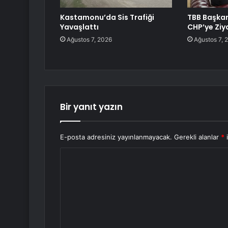
Kastamonu’da Sis Trafiği
TBB Başka
Yavaşlattı
CHP’ye Ziy
Ağustos 7, 2026
Ağustos 7, 
Bir yanıt yazın
E-posta adresiniz yayınlanmayacak.
Gerekli alanlar
*
i
Y
o
r
u
m