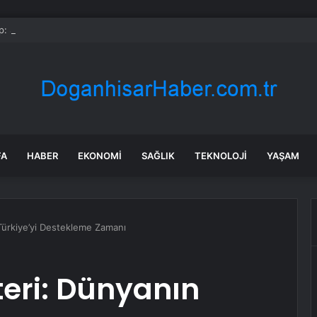
: Şi ve Putin İran’a silah satmayacaklarını söyledi
FA
HABER
EKONOMI
SAĞLIK
TEKNOLOJI
YAŞAM
Türkiye’yi Destekleme Zamanı
eri: Dünyanın