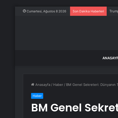
Trump
Cumartesi, Ağustos 8 2026
Son Dakika Haberleri
ANASAY
Anasayfa
/
Haber
/
BM Genel Sekreteri: Dünyanın 
Haber
BM Genel Sekret