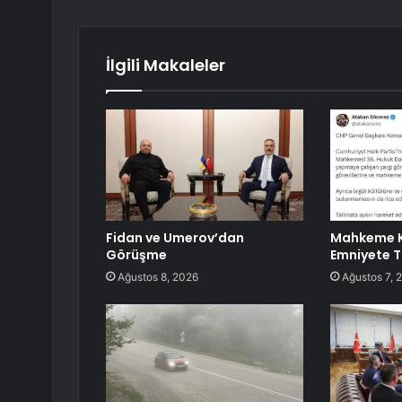
İlgili Makaleler
Fidan ve Umerov’dan
Mahkeme K
Görüşme
Emniyete T
Ağustos 8, 2026
Ağustos 7, 