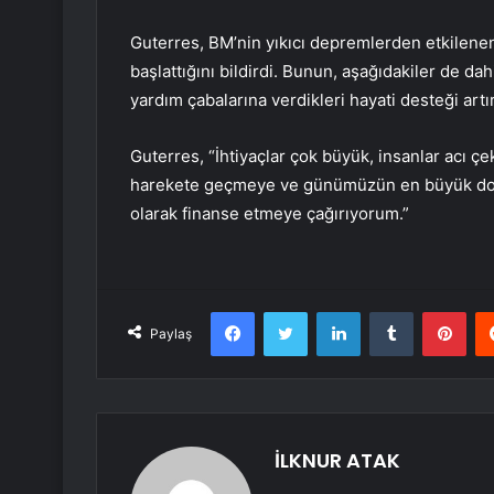
Guterres, BM’nin yıkıcı depremlerden etkilenen 
başlattığını bildirdi. Bunun, aşağıdakiler de da
yardım çabalarına verdikleri hayati desteği art
Guterres, “İhtiyaçlar çok büyük, insanlar acı 
harekete geçmeye ve günümüzün en büyük doğal 
olarak finanse etmeye çağırıyorum.”
Facebook
Twitter
LinkedIn
Tumblr
Pint
Paylaş
İLKNUR ATAK