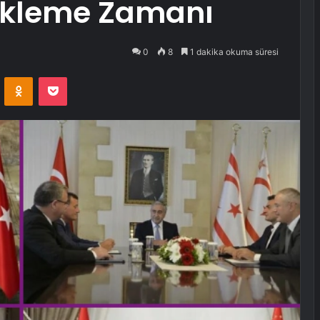
tekleme Zamanı
0
8
1 dakika okuma süresi
VKontakte
Odnoklassniki
Pocket