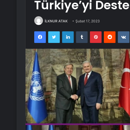
Türkiye’yi Des
İLKNUR ATAK
Şubat 17, 2023
Facebook
Twitter
LinkedIn
Tumblr
Pinterest
Reddit