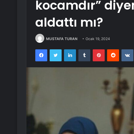
kocamdır” diyen
aldattı mı?
MUSTAFA TURAN
Ocak 19, 2024
Facebook
Twitter
LinkedIn
Tumblr
Pinterest
Reddit