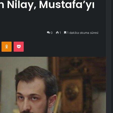
 Nilay, Mustafa’yı
0
1
1 dakika okuma süresi
VKontakte
Odnoklassniki
Pocket