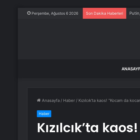
Putin
Perşembe, Ağustos 6 2026
Son Dakika Haberleri
ANASAY
Anasayfa
/
Haber
/
Kızılcık’ta kaos! “Kocam da kocam
Haber
Kızılcık’ta kao