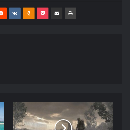
erest
Reddit
VKontakte
Odnoklassniki
Pocket
E-Posta ile paylaş
Yazdır