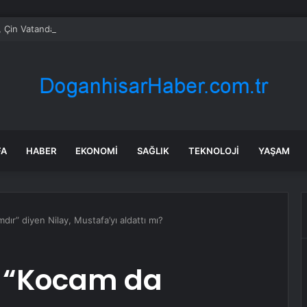
, Çin Vatandaşlarına Yönelik Vizesiz Giriş Uygulamasını 2027 Sonuna Kad
FA
HABER
EKONOMI
SAĞLIK
TEKNOLOJI
YAŞAM
dır” diyen Nilay, Mustafa’yı aldattı mı?
s! “Kocam da