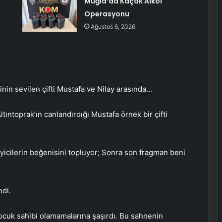
Muğla’da Kaçak Alkol
Operasyonu
Ağustos 6, 2026
inin sevilen çifti Mustafa ve Nilay arasında…
tıntoprak’ın canlandırdığı Mustafa örnek bir çifti
eyicilerin beğenisini topluyor; Sonra son fragman beni
ndi.
çocuk sahibi olamamalarına şaşırdı. Bu sahnenin