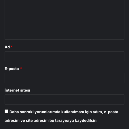
r
u
m
*
Ad
*
E-posta
*
İnternet sitesi
Daha sonraki yorumlarımda kullanılması için adım, e-posta
adresim ve site adresim bu tarayıcıya kaydedilsin.