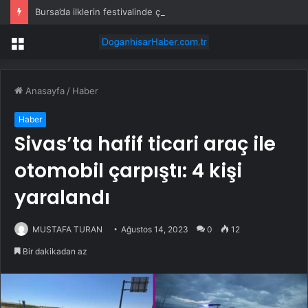
Bursa’da ilklerin festivalinde çocuklar da şen şakrak
Menü
Anasayfa
/
Haber
Haber
Sivas’ta hafif ticari araç ile
otomobil çarpıştı: 4 kişi
yaralandı
MUSTAFA TURAN
Ağustos 14, 2023
0
12
Bir dakikadan az